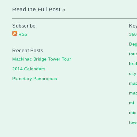
Read the Full Post »
Subscribe
Ke
RSS
360
Deg
Recent Posts
tou
Mackinac Bridge Tower Tour
bri
2014 Calendars
city
Planetary Panoramas
mac
mac
mi
mic
tow