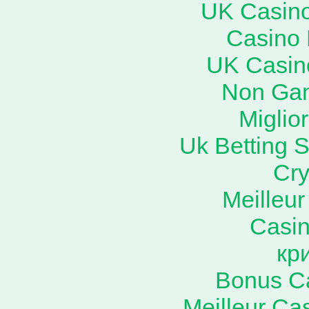
UK Casin
Casino
UK Casin
Non Ga
Miglio
Uk Betting 
Cry
Meilleu
Casin
кр
Bonus C
Meilleur Ca