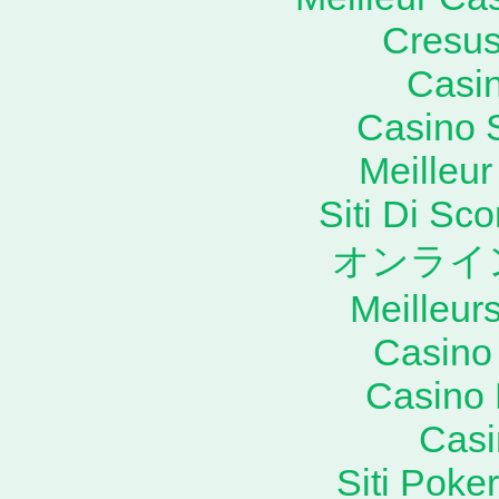
Cresus
Casi
Casino 
Meilleu
Siti Di S
オンライ
Meilleur
Casino 
Casino 
Cas
Siti Poke