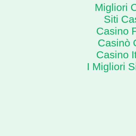
Migliori
Siti C
Casino F
Casinò 
Casino I
I Migliori 