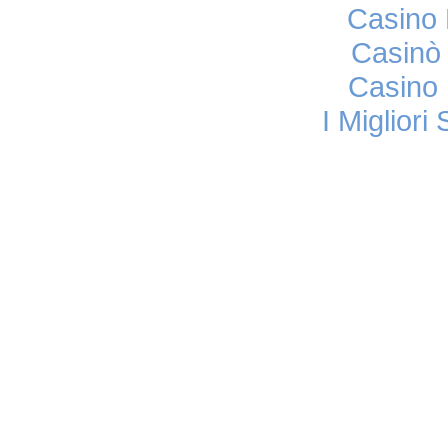
Casino 
Casinò
Casino 
I Migliori