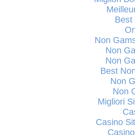
Meilleu
Best
On
Non Gamst
Non Ga
Non Ga
Best No
Non G
Non 
Migliori 
Ca
Casino Si
Casino