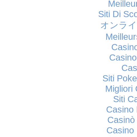
Meilleu
Siti Di 
オンライ
Meilleu
Casino
Casino
Cas
Siti Pok
Miglior
Siti 
Casino 
Casinò
Casino 