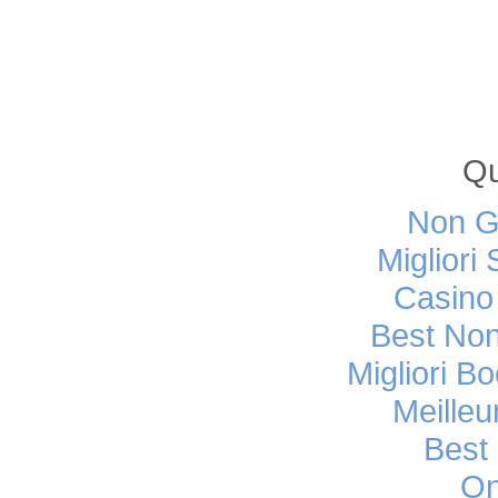
Qu
Non G
Migliori 
Casino
Best No
Migliori 
Meilleu
Best
On